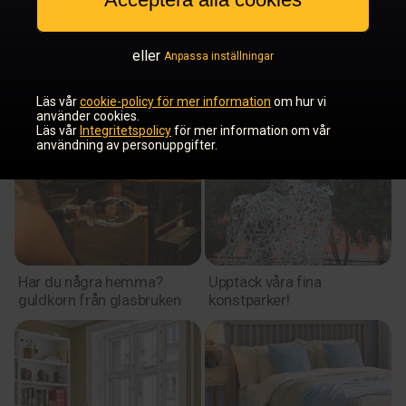
Sko dig vackert i vintage
Skapa nya vanor: 4
effektiva sätt att tappa
några kilon ➽ byt ut-
eller
Anpassa inställningar
metoden ➽ läkemedel – då
kan du få hjälp ➽ ät efter
Läs vår
cookie-policy för mer information
om hur vi
klockan ➽ näringsdrycker
använder cookies.
Läs vår
Integritetspolicy
för mer information om vår
användning av personuppgifter.
Har du några hemma?
Upptäck våra fina
guldkorn från glasbruken
konstparker!