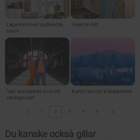
Lägenhet med sydländsk
Valet är ditt
touch
”det ska kännas som ett
Konst, kimchi & klubbnätter
vardagsrum”
1
2
3
4
5
Du kanske också gillar