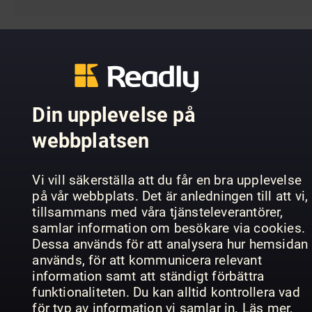
KALLELSE TILL BOLAGSSTÄMMA
Valberedningens förslag och motiverade yttrande inför
Din upplevelse på
årsstämman 2020
Kallelse Notice AGM 2020 25 May 2020
webbplatsen
Formulär för förhandsröstning AGM 2020 - Readly
International AB
Vi vill säkerställa att du får en bra upplevelse
Form for advanced voting AGM 2020 - Readly International
på vår webbplats. Det är anledningen till att vi,
AB
tillsammans med våra tjänsteleverantörer,
200424 Proxy form AGM 2020 Readly - International AB
samlar information om besökare via cookies.
200424 Fullmaktsformulär AGM 2020 - Readly International
Dessa används för att analysera hur hemsidan
AB
används, för att kommunicera relevant
information samt att ständigt förbättra
200416: Kallelse Notice EGM 30 april 2020
funktionaliteten. Du kan alltid kontrollera vad
200416: Fullmaktsblankett
för typ av information vi samlar in. Läs mer,