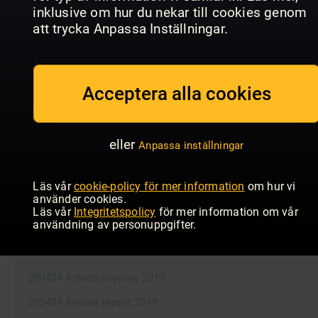
200416: Proxy form
inklusive om hur du nekar till cookies genom
att trycka Anpassa Inställningar.
200117: Kallelse extra bolagsstämma
200117: Fullmaktsblankett
Acceptera alla cookies
Villkor teckningsoptioner A – 2019-2023
Villkor teckningsoptioner A
Villkor teckningsoptioner B
eller
Anpassa inställningar
Läs vår
cookie-policy för mer information
om hur vi
använder cookies.
Läs vår
Integritetspolicy
för mer information om vår
INFORMATION TILL AKTIEÄGARE
användning av personuppgifter.
200424 Årsredovisning 2019
200424 Annual report 2019