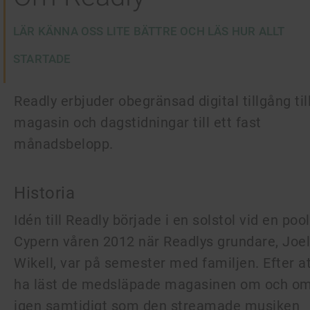
LÄR KÄNNA OSS LITE BÄTTRE OCH LÄS HUR ALLT
STARTADE
Readly erbjuder obegränsad digital tillgång til
magasin och dagstidningar till ett fast
månadsbelopp.
Historia
Idén till Readly började i en solstol vid en poo
Cypern våren 2012 när Readlys grundare, Joel
Wikell, var på semester med familjen. Efter a
ha läst de medsläpade magasinen om och o
igen samtidigt som den streamade musiken