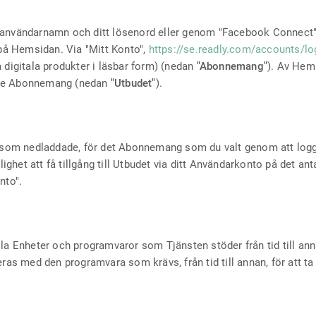
användarnamn och ditt lösenord eller genom "Facebook Connect", "
 på Hemsidan. Via "Mitt Konto",
https://se.readly.com/accounts/lo
 digitala produkter i läsbar form) (nedan
"Abonnemang"
). Av Hem
ktive Abonnemang (nedan
"Utbudet"
).
e som nedladdade, för det Abonnemang som du valt genom att logga
ghet att få tillgång till Utbudet via ditt Användarkonto på det a
nto".
ila Enheter och programvaror som Tjänsten stöder från tid till an
ras med den programvara som krävs, från tid till annan, för att ta