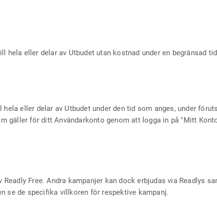
 till hela eller delar av Utbudet utan kostnad under en begränsad t
ill hela eller delar av Utbudet under den tid som anges, under förut
som gäller för ditt Användarkonto genom att logga in på "Mitt Konto
l av Readly Free. Andra kampanjer kan dock erbjudas via Readlys 
gen se de specifika villkoren för respektive kampanj.