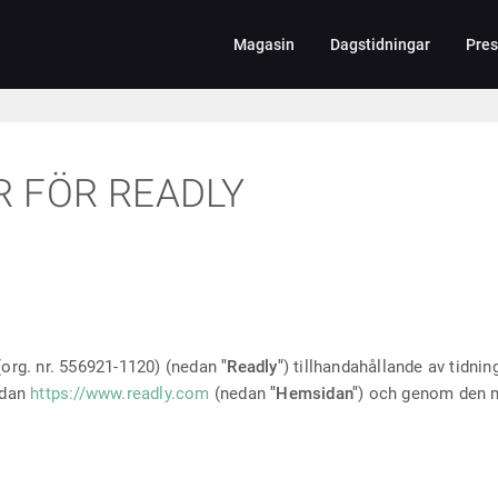
Magasin
Dagstidningar
Pres
R FÖR READLY
(org. nr. 556921-1120) (nedan
"Readly"
) tillhandahållande av tidnin
idan
https://www.readly.com
(nedan
"Hemsidan"
) och genom den m