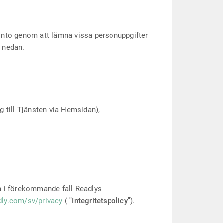
konto genom att lämna vissa personuppgifter
8 nedan.
ng till Tjänsten via Hemsidan),
ch i förekommande fall Readlys
dly.com/sv/privacy
(
"Integritetspolicy"
).