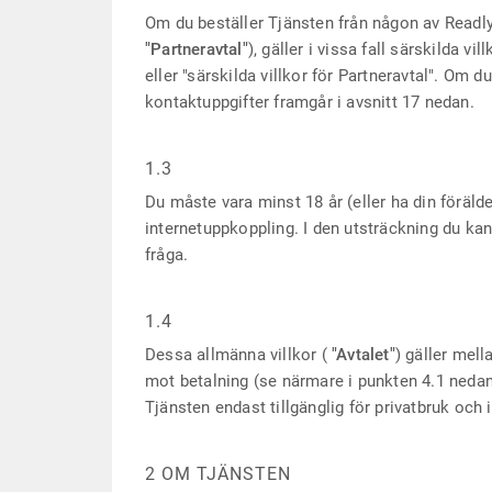
Om du beställer Tjänsten från någon av Readl
"Partneravtal"
), gäller i vissa fall särskilda v
eller "särskilda villkor för Partneravtal". Om 
kontaktuppgifter framgår i avsnitt 17 nedan.
1.3
Du måste vara minst 18 år (eller ha din förä
internetuppkoppling. I den utsträckning du kan 
fråga.
1.4
Dessa allmänna villkor (
"Avtalet"
) gäller mel
mot betalning (se närmare i punkten 4.1 nedan)
Tjänsten endast tillgänglig för privatbruk och
2 OM TJÄNSTEN