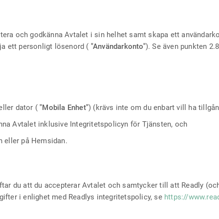
ceptera och godkänna Avtalet i sin helhet samt skapa ett användar
ja ett personligt lösenord (
"Användarkonto"
). Se även punkten 2.
eller dator (
"Mobila Enhet"
) (krävs inte om du enbart vill ha tillgå
a Avtalet inklusive Integritetspolicyn för Tjänsten, och
n eller på Hemsidan.
tar du att du accepterar Avtalet och samtycker till att Readly (o
fter i enlighet med Readlys integritetspolicy, se
https://www.rea