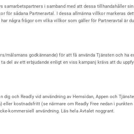
ys samarbetspartners i samband med att dessa tillhandahåller sin
illkor för sådana Partneravtal. I dessa allmänna villkor markeras det
du har några frågor om vilka villkor som gäller för Partneravtal ä
lders/målsmans godkännande) för att få använda Tjänsten och ha 
ta del av ett erbjudande enligt en viss kampanj krävs att du uppfy
lan dig och Readly vid användning av Hemsidan, Appen och Tjänsten
 eller kostnadsfritt (se närmare om Readly Free nedan i punkten 3
 icke-kommersiell användning. Läs hela Avtalet noggrant.