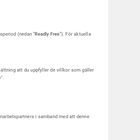
idsperiod (nedan
"Readly Free"
). För aktuella
sättning att du uppfyller de villkor som gäller
".
samarbetspartners i samband med att denne