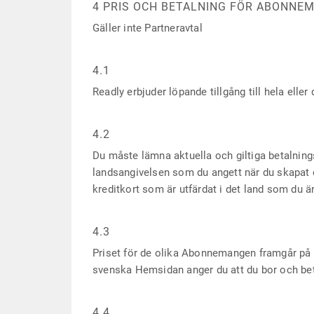
4 PRIS OCH BETALNING FÖR ABONNE
Gäller inte Partneravtal
4.1
Readly erbjuder löpande tillgång till hela elle
4.2
Du måste lämna aktuella och giltiga betalnin
landsangivelsen som du angett när du skapat di
kreditkort som är utfärdat i det land som du 
4.3
Priset för de olika Abonnemangen framgår p
svenska Hemsidan anger du att du bor och beta
4.4