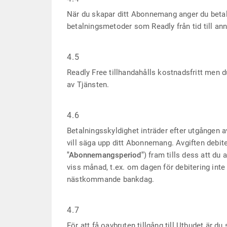
När du skapar ditt Abonnemang anger du betal
betalningsmetoder som Readly från tid till an
4.5
Readly Free tillhandahålls kostnadsfritt men du
av Tjänsten.
4.6
Betalningsskyldighet inträder efter utgången 
vill säga upp ditt Abonnemang. Avgiften debit
"Abonnemangsperiod"
) fram tills dess att d
viss månad, t.ex. om dagen för debitering inte
nästkommande bankdag.
4.7
För att få oavbruten tillgång till Utbudet är d