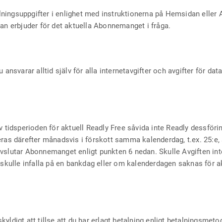
ningsuppgifter i enlighet med instruktionerna på Hemsidan eller
nan erbjuder för det aktuella Abonnemanget i fråga.
 ansvarar alltid själv för alla internetavgifter och avgifter för d
av tidsperioden för aktuell Readly Free såvida inte Readly dessför
eras därefter månadsvis i förskott samma kalenderdag, t.ex. 25:
u avslutar Abonnemanget enligt punkten 6 nedan. Skulle Avgiften 
 skulle infalla på en bankdag eller om kalenderdagen saknas för a
u skyldigt att tillse att du har erlagt betalning enligt betalningsm