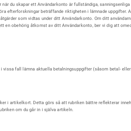
r när du skapar ett Användarkonto är fullständiga, sanningsenliga 
göra efterforskningar beträffande riktigheten i lämnade uppgifter
a åtgärder som vidtas under ditt Användarkonto. Om ditt användarnam
skett en obehörig åtkomst av ditt Användarkonto, ber vi dig att om
issa fall lämna aktuella betalningsuppgifter (såsom betal- eller kr
ker i artikelkort. Detta görs så att rubriken bättre reflekterar inne
ubriken om du går in i själva artikeln.