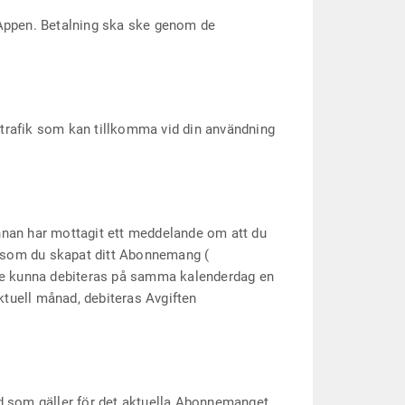
 Appen. Betalning ska ske genom de
atatrafik som kan tillkomma vid din användning
innan har mottagit ett meddelande om att du
e, som du skapat ditt Abonnemang (
inte kunna debiteras på samma kalenderdag en
ktuell månad, debiteras Avgiften
etod som gäller för det aktuella Abonnemanget.