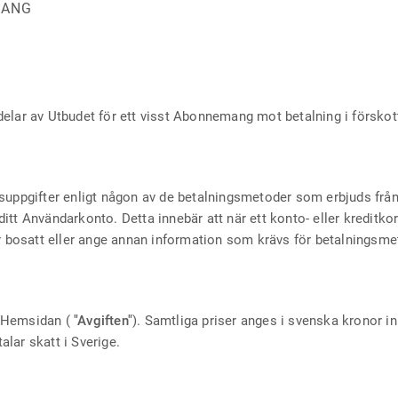
MANG
r delar av Utbudet för ett visst Abonnemang mot betalning i förskot
gsuppgifter enligt någon av de betalningsmetoder som erbjuds fr
tt Användarkonto. Detta innebär att när ett konto- eller kreditkor
är bosatt eller ange annan information som krävs för betalningsme
å Hemsidan (
"Avgiften"
). Samtliga priser anges i svenska kronor
lar skatt i Sverige.