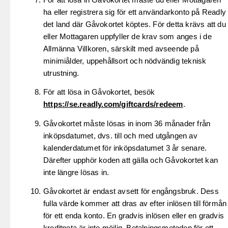
ha eller registrera sig för ett användarkonto på Readly 
det land där Gåvokortet köptes. För detta krävs att du
eller Mottagaren uppfyller de krav som anges i de
Allmänna Villkoren, särskilt med avseende på
minimiålder, uppehållsort och nödvändig teknisk
utrustning.
För att lösa in Gåvokortet, besök
https://se.readly.com/giftcards/redeem
.
Gåvokortet måste lösas in inom 36 månader från
inköpsdatumet, dvs. till och med utgången av
kalenderdatumet för inköpsdatumet 3 år senare.
Därefter upphör koden att gälla och Gåvokortet kan
inte längre lösas in.
Gåvokortet är endast avsett för engångsbruk. Dess
fulla värde kommer att dras av efter inlösen till förmån
för ett enda konto. En gradvis inlösen eller en gradvis
kreditnota är inte möjlig. Betalningsmetoden för ett