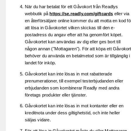
När du har betalat för ett Gåvokort från Readlys
webbutik på
https://se.readly.com/giftcards
eller via
en återförsäljare online kommer du att motta en kod fö
att lösa in Gåvokortet vilken skickas till den e-
postadress du angav efter att ha genomfört köpet.
Gåvokortet kan användas av dig eller ges bort till
någon annan ("Mottagaren"). För att köpa ett Gåvokor
behöver du använda en betalmetod som är tillgänglig i
landet för inköp.
Gåvokortet kan inte lösas in mot rabatterade
prenumerationer, till exempel testerbjudanden eller
erbjudanden som kombinerar Readly med andra
företags produkter eller tjänster.
Gåvokortet kan inte lösas in mot kontanter eller en
kreditnota under dess giltighetstid, och inte heller
säljas vidare.
För att lösa in Gåvokortet måste du eller Mottagaren