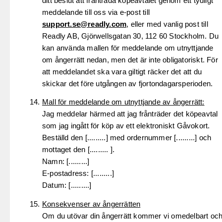
ditt beslut att frånträda köpeavtalet genom ett tydligt
meddelande till oss via e-post till
support.se@readly.com
, eller med vanlig post till
Readly AB, Gjörwellsgatan 30, 112 60 Stockholm. Du
kan använda mallen för meddelande om utnyttjande
om ångerrätt nedan, men det är inte obligatoriskt. För
att meddelandet ska vara giltigt räcker det att du
skickar det före utgången av fjortondagarsperioden.
Mall för meddelande om utnyttjande av ångerrätt:
Jag meddelar härmed att jag frånträder det köpeavtal
som jag ingått för köp av ett elektroniskt Gåvokort.
Beställd den [.........] med ordernummer [.........] och
mottaget den [......... ].
Namn: [.........]
E-postadress: [.........]
Datum: [.........]
Konsekvenser av ångerrätten
Om du utövar din ångerrätt kommer vi omedelbart oc