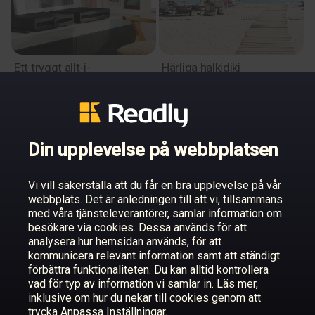
Ett tryggt allt-i-
Härliga halkidiki
ettförstärkarval
Din upplevelse på webbplatsen
Vi vill säkerställa att du får en bra upplevelse på vår
webbplats. Det är anledningen till att vi, tillsammans
med våra tjänsteleverantörer, samlar information om
10 circuit de spa-
Hembakat av säsongens
besökare via cookies. Dessa används för att
francorchamps, stavelot
skörd
analysera hur hemsidan används, för att
belgiens gp 19 juli
kommunicera relevant information samt att ständigt
förbättra funktionaliteten. Du kan alltid kontrollera
vad för typ av information vi samlar in. Läs mer,
inklusive om hur du nekar till cookies genom att
trycka Anpassa Inställningar.