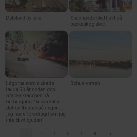
Dalsland by bike
Spännande skattjakt på
bäckaskog slott
Lågorna som slukade
Bohus-vatten
lauda 50 år sedan den
otäcka kraschen på
nürburgring: ”vi kan kalla
det grillfesten på ringen ...
jag hade föredragit om jag
inte blivit bjuden”
1
2
3
4
5