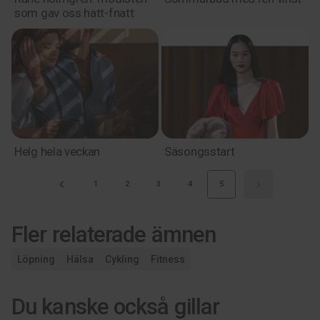
som gav oss hatt-fnatt
Helg hela veckan
Säsongsstart
1
2
3
4
5
Fler relaterade ämnen
Löpning
Hälsa
Cykling
Fitness
Du kanske också gillar