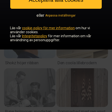
En dröm i rosa
Drömhuset blev verklighet
– med rätt rådgivning
eller
Anpassa inställningar
Läs vår
cookie-policy för mer information
om hur vi
använder cookies.
Läs vår
Integritetspolicy
för mer information om vår
användning av personuppgifter.
Shokz höjer ribban
Den coola lillebrodern
Rune holmgren: modisten
Sommarbad med ren vinst