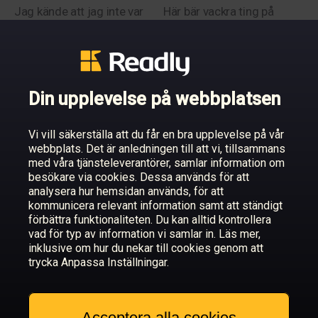
Jag kände att jag inte var
Här bär vackra ting på
bra pa nagonting
minnen från tidigare
generationer
Din upplevelse på webbplatsen
Vi vill säkerställa att du får en bra upplevelse på vår
webbplats. Det är anledningen till att vi, tillsammans
med våra tjänsteleverantörer, samlar information om
10 mystiska mosslik
besökare via cookies. Dessa används för att
Helenas exman sitter i
genom tiderna
analysera hur hemsidan används, för att
fängelse för mord vi är
kommunicera relevant information samt att ständigt
osynliga brottsoffer
förbättra funktionaliteten. Du kan alltid kontrollera
vad för typ av information vi samlar in. Läs mer,
inklusive om hur du nekar till cookies genom att
trycka Anpassa Inställningar.
Acceptera alla cookies