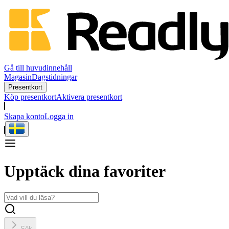
Gå till huvudinnehåll
Magasin
Dagstidningar
Presentkort
Köp presentkort
Aktivera presentkort
Skapa konto
Logga in
Upptäck dina favoriter
Sök